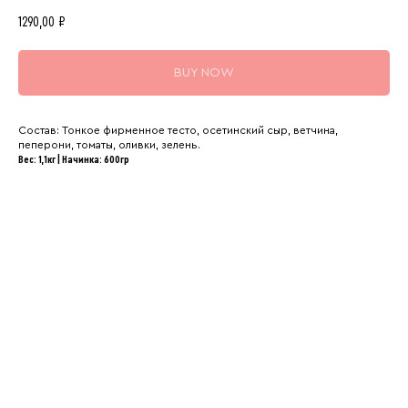
1290,00
₽
BUY NOW
Состав: Тонкое фирменное тесто, осетинский сыр, ветчина,
пеперони, томаты, оливки, зелень.
Вес: 1,1кг | Начинка: 600гр